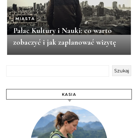
MIASTA
Pałac Kultury i Nauki: co warto
zobaczyć i jak zaplanować wizytę
Szukaj
KASIA