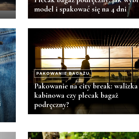
model i spakować się na 4 dni
PAKOWANIE BAGAŻU
Pakowanie na city break: walizka
kabinowa czy plecak bagaż
i
podręczny?