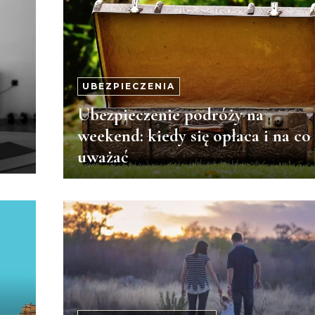
UBEZPIECZENIA
Ubezpieczenie podróży na
weekend: kiedy się opłaca i na co
uważać