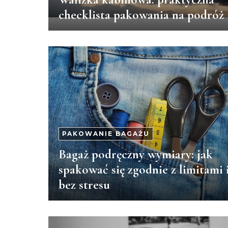
checklista pakowania na podróż
PAKOWANIE BAGAŻU
Bagaż podręczny wymiary: jak
spakować się zgodnie z limitami 
bez stresu