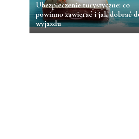
Ubezpieczenie turystyczne: co
powinno zawierać i jak dobrać d
wyjazdu