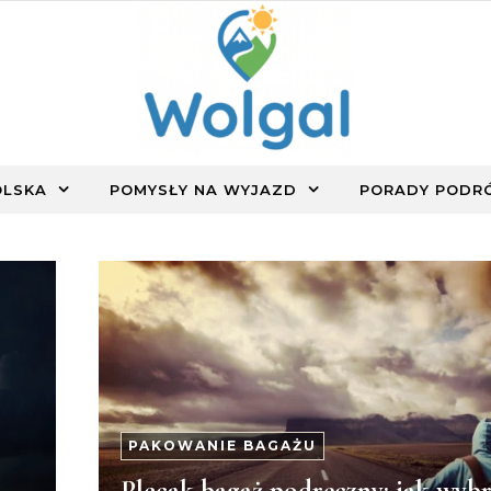
OLSKA
POMYSŁY NA WYJAZD
PORADY PODR
PAKOWANIE BAGAŻU
Plecak bagaż podręczny: jak wyb