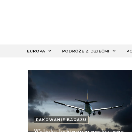
Skip to content
EUROPA
PODRÓŻE Z DZIEĆMI
P
PAKOWANIE BAGAŻU
Walizka kabinowa: praktyczna