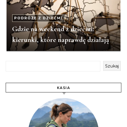
PODRÓŻE Z DZIEĆMI
Gdzie na weekend z dziećmi:
kierunki, które naprawdę działają
Szukaj
KASIA