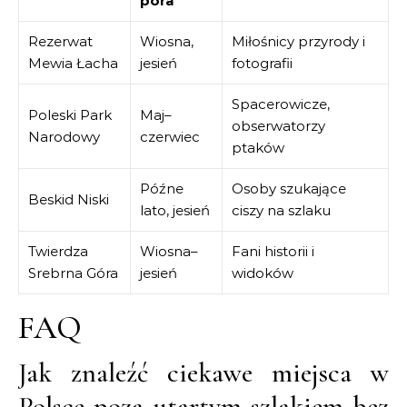
pora
Rezerwat
Wiosna,
Miłośnicy przyrody i
Mewia Łacha
jesień
fotografii
Spacerowicze,
Poleski Park
Maj–
obserwatorzy
Narodowy
czerwiec
ptaków
Późne
Osoby szukające
Beskid Niski
lato, jesień
ciszy na szlaku
Twierdza
Wiosna–
Fani historii i
Srebrna Góra
jesień
widoków
FAQ
Jak znaleźć ciekawe miejsca w
Polsce poza utartym szlakiem bez