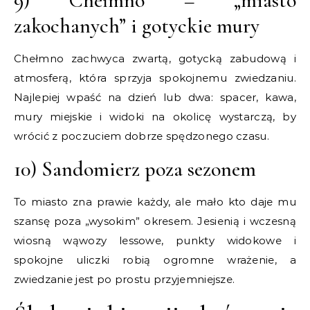
9) Chełmno – „miasto
zakochanych” i gotyckie mury
Chełmno zachwyca zwartą, gotycką zabudową i
atmosferą, która sprzyja spokojnemu zwiedzaniu.
Najlepiej wpaść na dzień lub dwa: spacer, kawa,
mury miejskie i widoki na okolicę wystarczą, by
wrócić z poczuciem dobrze spędzonego czasu.
10) Sandomierz poza sezonem
To miasto zna prawie każdy, ale mało kto daje mu
szansę poza „wysokim” okresem. Jesienią i wczesną
wiosną wąwozy lessowe, punkty widokowe i
spokojne uliczki robią ogromne wrażenie, a
zwiedzanie jest po prostu przyjemniejsze.