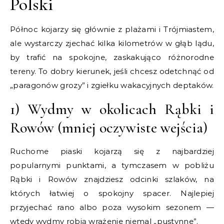
Polski
Północ kojarzy się głównie z plażami i Trójmiastem,
ale wystarczy zjechać kilka kilometrów w głąb lądu,
by trafić na spokojne, zaskakująco różnorodne
tereny. To dobry kierunek, jeśli chcesz odetchnąć od
„paragonów grozy” i zgiełku wakacyjnych deptaków.
1) Wydmy w okolicach Rąbki i
Rowów (mniej oczywiste wejścia)
Ruchome piaski kojarzą się z najbardziej
popularnymi punktami, a tymczasem w pobliżu
Rąbki i Rowów znajdziesz odcinki szlaków, na
których łatwiej o spokojny spacer. Najlepiej
przyjechać rano albo poza wysokim sezonem —
wtedy wydmy robią wrażenie niemal „pustynne”.