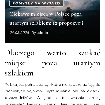
POMYSŁY NA WYJAZD
Ciekawe miejsca w Polsce poza
utartym szlakiem: 12 propozycji
admin
29.03.2026
- By
Dlaczego warto szukać
miejsc poza utartym
szlakiem
Polska jest pełna atrakcji, które nie zawsze trafiają do
pierwszych wyników wyszukiwania ani na okładki
przewodników. A jednak to właśnie „mniej
oczywiste” kierunki często dają najwięcej: ciszę,