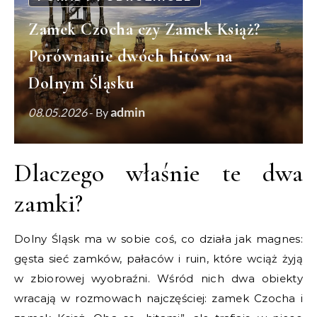
Zamek Czocha czy Zamek Książ?
Porównanie dwóch hitów na
Dolnym Śląsku
admin
08.05.2026
- By
Dlaczego właśnie te dwa
zamki?
Dolny Śląsk ma w sobie coś, co działa jak magnes:
gęsta sieć zamków, pałaców i ruin, które wciąż żyją
w zbiorowej wyobraźni. Wśród nich dwa obiekty
wracają w rozmowach najczęściej: zamek Czocha i