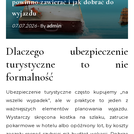
powinno zawierać i jak dobrać do
wyjazdu
admin
07.07.2026
- By
Dlaczego ubezpieczenie
turystyczne to nie
formalność
Ubezpieczenie turystyczne często kupujemy „na
wszelki wypadek”, ale w praktyce to jeden z
ważniejszych elementów planowania wyjazdu.
Wystarczy skręcona kostka na szlaku, zatrucie
pokarmowe w hotelu albo opóźniony lot, by koszty
zaczęły rosnąć szybciej niż budżet wakacji. Dobrze