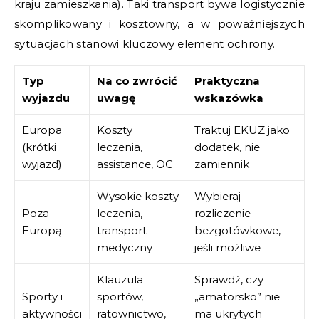
kraju zamieszkania). Taki transport bywa logistycznie
skomplikowany i kosztowny, a w poważniejszych
sytuacjach stanowi kluczowy element ochrony.
Typ
Na co zwrócić
Praktyczna
wyjazdu
uwagę
wskazówka
Europa
Koszty
Traktuj EKUZ jako
(krótki
leczenia,
dodatek, nie
wyjazd)
assistance, OC
zamiennik
Wysokie koszty
Wybieraj
Poza
leczenia,
rozliczenie
Europą
transport
bezgotówkowe,
medyczny
jeśli możliwe
Klauzula
Sprawdź, czy
Sporty i
sportów,
„amatorsko” nie
aktywności
ratownictwo,
ma ukrytych