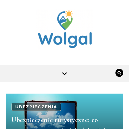
Skip to content
UBEZPIECZENIA
Ubezpieczenie turystyczne: co