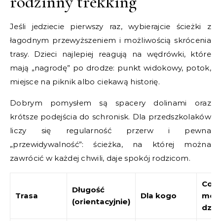
rodzinny trekking
Jeśli jedziecie pierwszy raz, wybierajcie ścieżki z
łagodnym przewyższeniem i możliwością skrócenia
trasy. Dzieci najlepiej reagują na wędrówki, które
mają „nagrodę” po drodze: punkt widokowy, potok,
miejsce na piknik albo ciekawą historię.
Dobrym pomysłem są spacery dolinami oraz
krótsze podejścia do schronisk. Dla przedszkolaków
liczy się regularność przerw i pewna
„przewidywalność”: ścieżka, na której można
zawrócić w każdej chwili, daje spokój rodzicom.
Co
Długość
Trasa
Dla kogo
mot
(orientacyjnie)
dzie