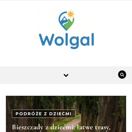
Skip to content
PODRÓŻE Z DZIEĆMI
Bieszczady z dziećmi: łatwe trasy,