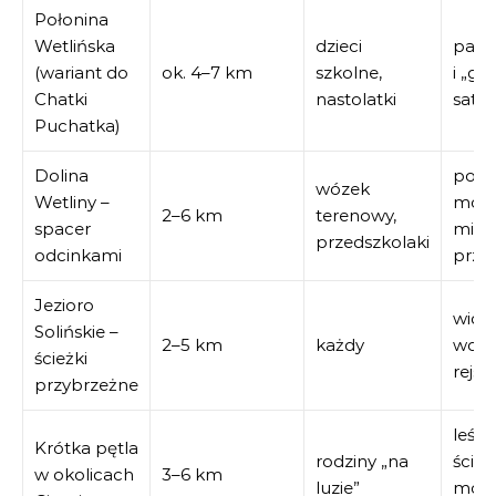
Połonina
Wetlińska
dzieci
pan
(wariant do
ok. 4–7 km
szkolne,
i „gó
Chatki
nastolatki
satys
Puchatka)
Dolina
poto
wózek
Wetliny –
mostk
2–6 km
terenowy,
spacer
miej
przedszkolaki
odcinkami
prze
Jezioro
wido
Solińskie –
2–5 km
każdy
wodę,
ścieżki
rejs
przybrzeżne
leśne
Krótka pętla
rodziny „na
ścieżk
w okolicach
3–6 km
luzie”
możl