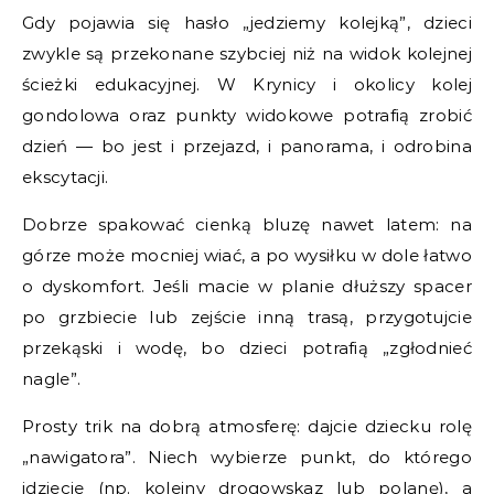
Gdy pojawia się hasło „jedziemy kolejką”, dzieci
zwykle są przekonane szybciej niż na widok kolejnej
ścieżki edukacyjnej. W Krynicy i okolicy kolej
gondolowa oraz punkty widokowe potrafią zrobić
dzień — bo jest i przejazd, i panorama, i odrobina
ekscytacji.
Dobrze spakować cienką bluzę nawet latem: na
górze może mocniej wiać, a po wysiłku w dole łatwo
o dyskomfort. Jeśli macie w planie dłuższy spacer
po grzbiecie lub zejście inną trasą, przygotujcie
przekąski i wodę, bo dzieci potrafią „zgłodnieć
nagle”.
Prosty trik na dobrą atmosferę: dajcie dziecku rolę
„nawigatora”. Niech wybierze punkt, do którego
idziecie (np. kolejny drogowskaz lub polanę), a