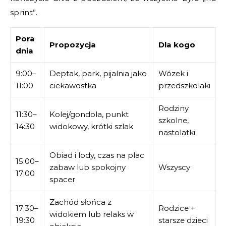
sprint”.
Pora
Propozycja
Dla kogo
dnia
9:00–
Deptak, park, pijalnia jako
Wózek i
11:00
ciekawostka
przedszkolaki
Rodziny
11:30–
Kolej/gondola, punkt
szkolne,
14:30
widokowy, krótki szlak
nastolatki
Obiad i lody, czas na plac
15:00–
zabaw lub spokojny
Wszyscy
17:00
spacer
Zachód słońca z
17:30–
Rodzice +
widokiem lub relaks w
19:30
starsze dzieci